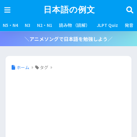
日本語の例文
N5・N4
N3
N2・N1
読み物 （読解）
JLPT Quiz
発音
＼アニメソングで日本語を勉強しよう／
ホーム
タグ