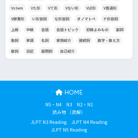
Vstem
Vた形
Vて形
Vない形
Vば形
V普通形
V辞書形
い形容詞
な形容詞
オノマトペ
ナ形容詞
上級
中級
会話
会話トピック
初級よみもの
副詞
動詞
単語
名詞
家族紹介
接続詞
数字・数え方
数詞
日記
疑問詞
自己紹介
HOME
N5・N4
N3
N2・N1
読み物 （読解）
JLPT N3 Reading
JLPT N4 Reading
JLPT N5 Reading