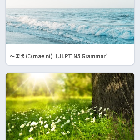
～まえに(mae ni)【JLPT N5 Grammar】