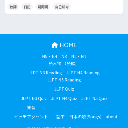
数詞
日記
疑問詞
自己紹介
HOME
N5・N4
N3
N2・N1
読み物 （読解）
JLPT N3 Reading
JLPT N4 Reading
JLPT N5 Reading
JLPT Quiz
JLPT N3 Quiz
JLPT N4 Quiz
JLPT N5 Quiz
発音
ピッチアクセント
話す
日本の歌(Songs)
about