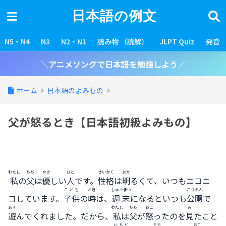
日本語の例文
N5・N4
N3
N2・N1
読み物 （読解）
JLPT Quiz
発音
＼アニメソングで日本語を勉強しよう／
ホーム
日本語のよみもの
父が怒るとき【日本語初級よみもの】
わたし
ちち
やさ
ひと
せいかく
あか
私
の
父
は
優
しい
人
です。
性格
は
明
るくて、いつもニコニ
こども
とき
しゅうまつ
こうえん
コしています。
子供
の
時
は、
週末
になるといつも
公園
で
あそ
わたし
ちち
おこ
み
遊
んでくれました。だから、
私
は
父
が
怒
ったのを
見
たこと
いちど
ちち
おこ