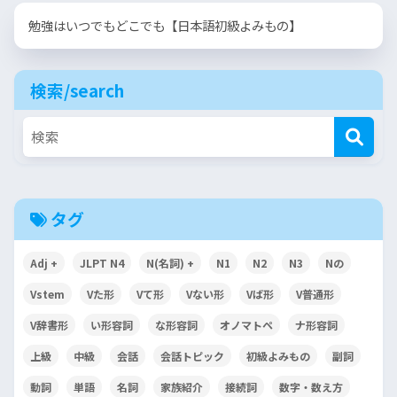
勉強はいつでもどこでも【日本語初級よみもの】
検索/search
タグ
Adj +
JLPT N4
N(名詞) +
N1
N2
N3
Nの
Vstem
Vた形
Vて形
Vない形
Vば形
V普通形
V辞書形
い形容詞
な形容詞
オノマトペ
ナ形容詞
上級
中級
会話
会話トピック
初級よみもの
副詞
動詞
単語
名詞
家族紹介
接続詞
数字・数え方