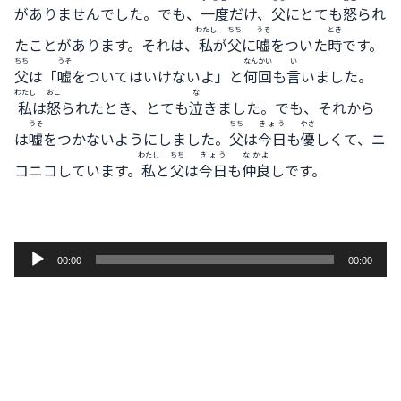
がありませんでした。でも、
一度
だけ、
父
にとても
怒
られ
わたし
ちち
うそ
とき
たことがあります。それは、
私
が
父
に
嘘
をついた
時
です。
ちち
うそ
なんかい
い
父
は「
嘘
をついてはいけないよ」と
何回
も
言
いました。
わたし
おこ
な
私
は
怒
られたとき、とても
泣
きました。でも、それから
うそ
ちち
きょう
やさ
は
嘘
をつかないようにしました。
父
は
今日
も
優
しくて、ニ
わたし
ちち
きょう
なかよ
コニコしています。
私
と
父
は
今日
も
仲良
しです。
音
00:00
00:00
声
プ
レ
ー
ヤ